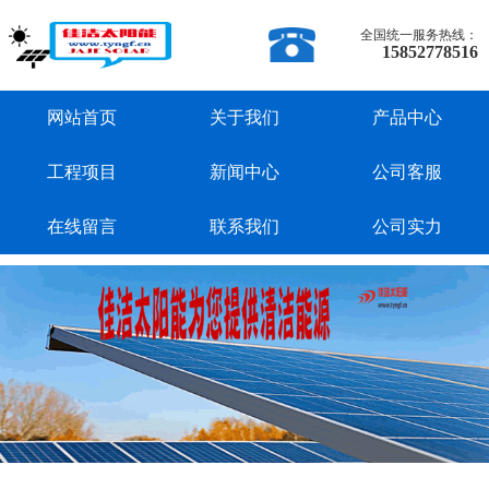
全国统一服务热线：
15852778516
网站首页
关于我们
产品中心
工程项目
新闻中心
公司客服
在线留言
联系我们
公司实力