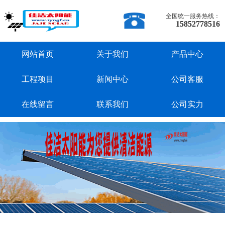
全国统一服务热线：
15852778516
网站首页
关于我们
产品中心
工程项目
新闻中心
公司客服
在线留言
联系我们
公司实力