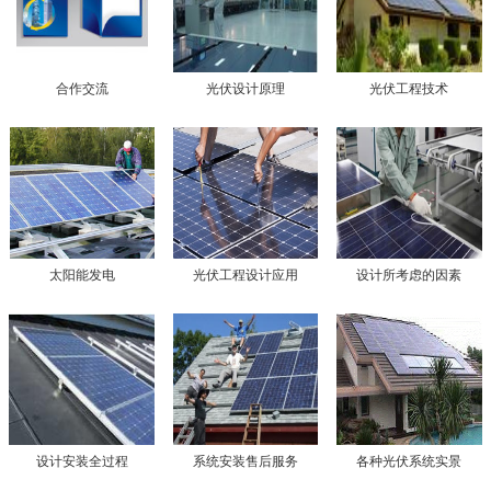
合作交流
光伏设计原理
光伏工程技术
太阳能发电
光伏工程设计应用
设计所考虑的因素
设计安装全过程
系统安装售后服务
各种光伏系统实景