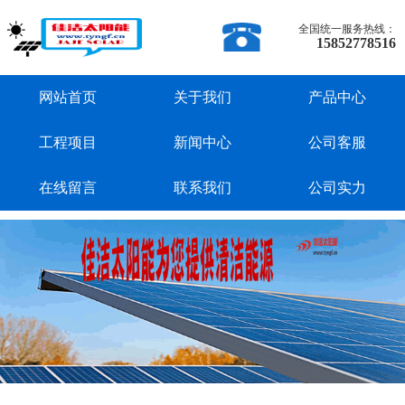
全国统一服务热线：
15852778516
网站首页
关于我们
产品中心
工程项目
新闻中心
公司客服
在线留言
联系我们
公司实力