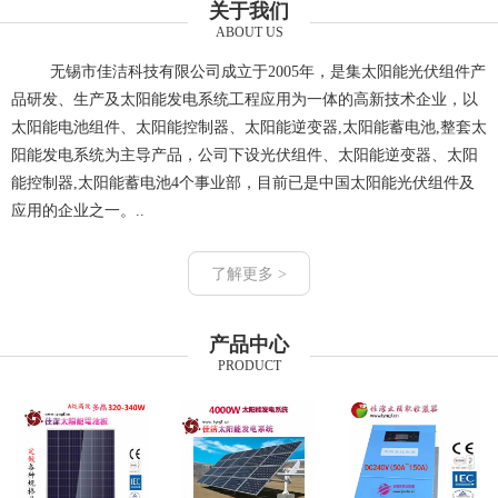
关于我们
ABOUT US
无锡市佳洁科技有限公司成立于2005年，是集太阳能光伏组件产
品研发、生产及太阳能发电系统工程应用为一体的高新技术企业，以
太阳能电池组件、太阳能控制器、太阳能逆变器,太阳能蓄电池,整套太
阳能发电系统为主导产品，公司下设光伏组件、太阳能逆变器、太阳
能控制器,太阳能蓄电池4个事业部，目前已是中国太阳能光伏组件及
应用的企业之一。..
了解更多 >
产品中心
PRODUCT