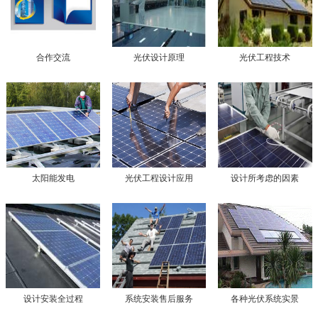
合作交流
光伏设计原理
光伏工程技术
太阳能发电
光伏工程设计应用
设计所考虑的因素
设计安装全过程
系统安装售后服务
各种光伏系统实景