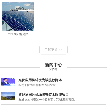
中国太阳能资源
了解更多 >>
新闻中心
NEWS
光伏应用将转变为以提效降本
实现平价为目标的发展新阶段...
肯尼迪国际机场将安装太阳能项目
SunPower将安装一个13兆瓦，7.5兆瓦时项目...