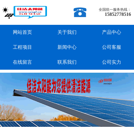
全国统一服务热线：
15852778516
网站首页
关于我们
产品中心
工程项目
新闻中心
公司客服
在线留言
联系我们
公司实力