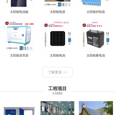
太阳能电池板
太阳能电源
太阳能控制器
太阳能逆变器
太阳能电池
太阳能蓄电池
了解更多 >>
工程项目
CASES