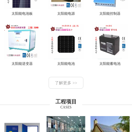
太阳能电池板
太阳能电源
太阳能控制器
太阳能逆变器
太阳能电池
太阳能蓄电池
了解更多 >>
工程项目
CASES