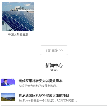
中国太阳能资源
了解更多 >>
新闻中心
NEWS
光伏应用将转变为以提效降本
实现平价为目标的发展新阶段...
肯尼迪国际机场将安装太阳能项目
SunPower将安装一个13兆瓦，7.5兆瓦时项目...