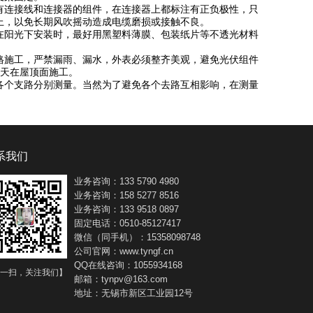
有连接线和连接器的组件，在连接器上都标注有正负极性，只
上，以免长期风吹摇动造成电缆磨损或接触不良。
在阳光下安装时，最好用黑塑料薄膜、包装纸片等不透光材料
格施工，严禁漏雨、漏水，外表必须整齐美观，避免光伏组件
雨天在屋顶面施工。
各个支路分别测量。当然为了避免各个去路互相影响，在测量
系我们
业务咨询：133 5790 4980
业务咨询：158 5277 8516
业务咨询：133 9518 0897
固定电话：0510-85127417
微信（同手机）：15358098748
公司官网：www.tyngf.cn
QQ在线咨询：1055934168
一扫，关注我们】
邮箱：tynpv@163.com
地址：无锡市新区工业园12号