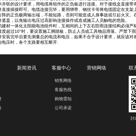
串并联的设计要求，用电缆将组件的正负板进行连接。对于接线盒直接带
件直接插接即可。电缆连接完毕，要用绑带、钢丝卡等将电缆固定在支架
方阵的正负极两输出端，不能短路，否则可能造成人身事故或引起火灾。
件遮盖，以免输出电压过高影响连接操作或造成施工人员触电的危险。
的建材一体化太阳能电池组件时，互相间的上下左右防雨连接结构必须严
坡度超过10°时，要设置施工脚踏板，防止人员或工具物品滑落。严禁下
件安装完毕后要先测量总的电流和电压，如果不合乎设计要求，就应该对
与电压时，各个支路要相互断开.
新闻资讯
客服中心
营销网络
联
销售网络
客服热线
计
购物需知
务
公司承诺
【扫