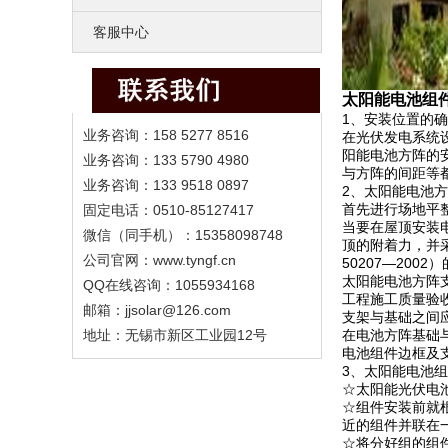
客服中心
太阳能电池组
1、安装位置的
业务咨询：158 5277 8516
在光伏发电系统
阳能电池方阵的
业务咨询：133 5790 4980
与方阵的间距等
业务咨询：133 9518 0897
2、太阳能电池
首先进行场地平
固定电话：0510-85127417
当要在屋顶安装
微信（同手机）：15358098748
顶的附着力，并
公司官网：www.tyngf.cn
50207—20
太阳能电池方阵
QQ在线咨询：1055934168
工程施工质量验收
邮箱：jjsolar@126.com
支架与基础之间
地址：无锡市新区工业园12号
在电池方阵基础
电池组件边框及
3、太阳能电池
☆太阳能光伏电
☆组件安装前就
近的组件并联在
☆将分好组的组