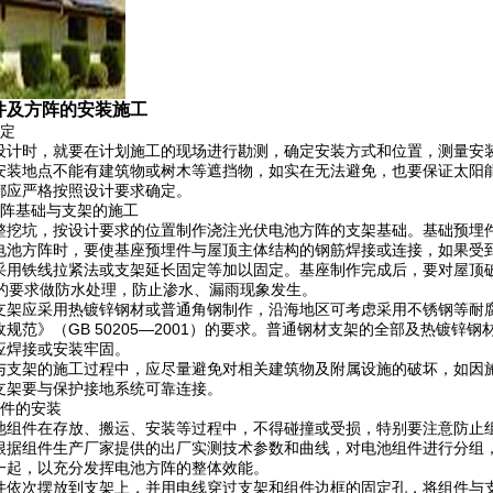
件及方阵的安装施工
确定
设计时，就要在计划施工的现场进行勘测，确定安装方式和位置，测量安
安装地点不能有建筑物或树木等遮挡物，如实在无法避免，也要保证太阳能
都应严格按照设计要求确定。
方阵基础与支架的施工
整挖坑，按设计要求的位置制作浇注光伏电池方阵的支架基础。基础预埋
电池方阵时，要使基座预埋件与屋顶主体结构的钢筋焊接或连接，如果受
采用铁线拉紧法或支架延长固定等加以固定。基座制作完成后，要对屋顶
02）的要求做防水处理，防止渗水、漏雨现象发生。
支架应采用热镀锌钢材或普通角钢制作，沿海地区可考虑采用不锈钢等耐
规范》（GB 50205—2001）的要求。普通钢材支架的全部及热镀
应焊接或安装牢固。
与支架的施工过程中，应尽量避免对相关建筑物及附属设施的破坏，如因
支架要与保护接地系统可靠连接。
组件的安装
池组件在存放、搬运、安装等过程中，不得碰撞或受损，特别要注意防止
根据组件生产厂家提供的出厂实测技术参数和曲线，对电池组件进行分组
一起，以充分发挥电池方阵的整体效能。
件依次摆放到支架上，并用电线穿过支架和组件边框的固定孔，将组件与