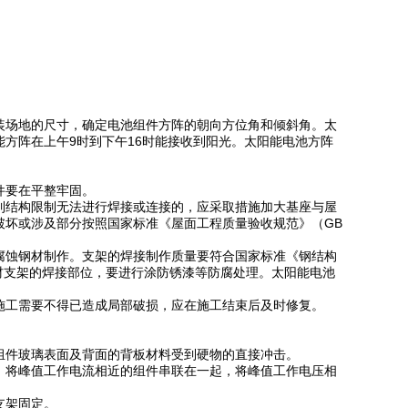
装场地的尺寸，确定电池组件方阵的朝向方位角和倾斜角。太
方阵在上午9时到下午16时能接收到阳光。太阳能电池方阵
件要在平整牢固。
到结构限制无法进行焊接或连接的，应采取措施加大基座与屋
破坏或涉及部分按照国家标准《屋面工程质量验收规范》（GB
腐蚀钢材制作。支架的焊接制作质量要符合国家标准《钢结构
锌钢材支架的焊接部位，要进行涂防锈漆等防腐处理。太阳能电池
施工需要不得已造成局部破损，应在施工结束后及时修复。
组件玻璃表面及背面的背板材料受到硬物的直接冲击。
，将峰值工作电流相近的组件串联在一起，将峰值工作电压相
支架固定。