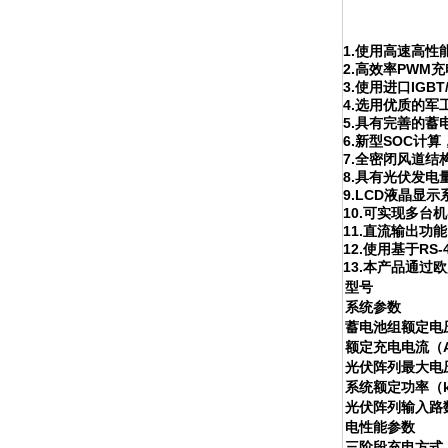
1.使用高速高性
2.高效率PW
3.使用进口IG
4.选用优质的
5.具有完善的
6.新型SOC计
7.全密闭风道
8.具有光伏发
9.LCD液晶显
10.可实现多台
11.直流输出功
12.使用基于RS
13.本产品通过
型号
系统参数
蓄电池组额定电压
额定充电电流（
光伏阵列最大电压
系统额定功率（
光伏阵列输入路
电性能参数
三阶段充电方式