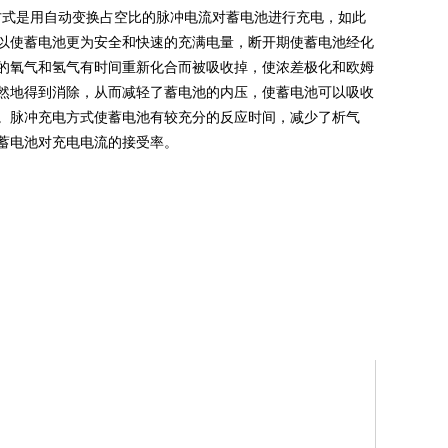
方式是用自动变换占空比的脉冲电流对蓄电池进行充电，如此
以使蓄电池更为安全和快速的充满电量，断开期使蓄电池经化
的氧气和氢气有时间重新化合而被吸收掉，使浓差极化和欧姆
然地得到消除，从而减轻了蓄电池的内压，使蓄电池可以吸收
。脉冲充电方式使蓄电池有较充分的反应时间，减少了析气
蓄电池对充电电流的接受率。