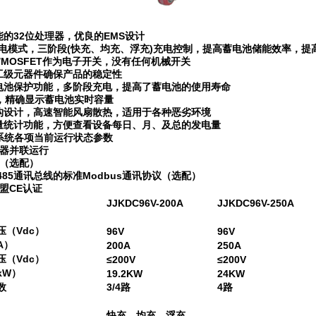
能的32位处理器，优良的EMS设计
M充电模式，三阶段(快充、均充、浮充)充电控制，提高蓄电池储能效率，提
BT/MOSFET作为电子开关，没有任何机械开关
军工级元器件确保产品的稳定性
蓄电池保护功能，多阶段充电，提高了蓄电池的使用寿命
算，精确显示蓄电池实时容量
结构设计，高速智能风扇散热，适用于各种恶劣环境
电量统计功能，方便查看设备每日、月、及总的发电量
示系统各项当前运行状态参数
机器并联运行
能（选配）
-485通讯总线的标准Modbus通讯协议（选配）
欧盟CE认证
JJKDC96V-200A
JJKDC96V-250A
（Vdc）
96V
96V
A）
200A
250A
（Vdc）
≤200V
≤200V
kW）
19.2KW
24KW
数
3/4路
4路
快充、均充、浮充