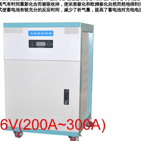
氢气有时间重新化合而被吸收掉，使浓差极化和欧姆极化自然而然地得到
式使蓄电池有较充分的反应时间，减少了析气量，提高了蓄电池对充电电