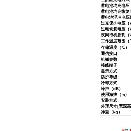
蓄电池均充电压（
蓄电池均充恢复电
蓄电池浮冲电压值
过充保护电压（V
过电恢复电压（V
夜间待机损耗（
工作温度范围（
存储温度（℃）
通信接口
机械参数
接线端子
显示方式
防护等级
冷却方式
噪声（dB）
使用海拔（m）
安装方式
外形尺寸[宽深高
净重（kg）