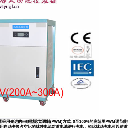
采用先进的串联型脉宽调制(PWM)方式, 0至100%的宽范围PWM调
是用自动变换占空比的脉冲电流对蓄电池进行充电，如此脉动充电可以使