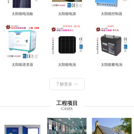
太阳能电池板
太阳能电源
太阳能控制器
太阳能逆变器
太阳能电池
太阳能蓄电池
了解更多 >>
工程项目
CASES