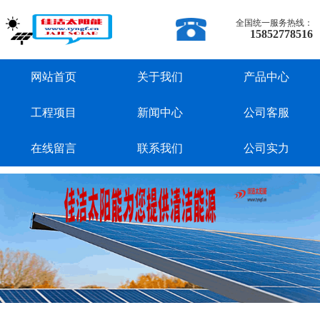
全国统一服务热线：
15852778516
网站首页
关于我们
产品中心
工程项目
新闻中心
公司客服
在线留言
联系我们
公司实力