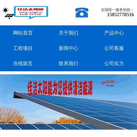
全国统一服务热线：
15852778516
网站首页
关于我们
产品中心
工程项目
新闻中心
公司客服
在线留言
联系我们
公司实力