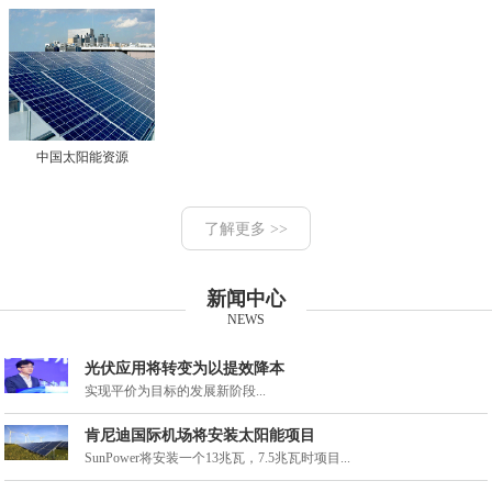
中国太阳能资源
了解更多 >>
新闻中心
NEWS
光伏应用将转变为以提效降本
实现平价为目标的发展新阶段...
肯尼迪国际机场将安装太阳能项目
SunPower将安装一个13兆瓦，7.5兆瓦时项目...