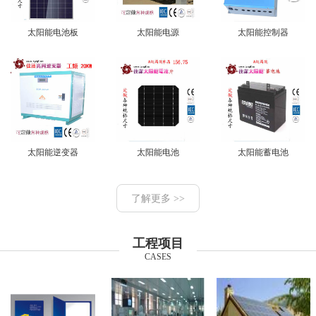
太阳能电池板
太阳能电源
太阳能控制器
太阳能逆变器
太阳能电池
太阳能蓄电池
了解更多 >>
工程项目
CASES