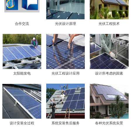
合作交流
光伏设计原理
光伏工程技术
太阳能发电
光伏工程设计应用
设计所考虑的因素
设计安装全过程
系统安装售后服务
各种光伏系统实景