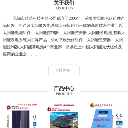
关于我们
ABOUT US
无锡市佳洁科技有限公司成立于2005年，是集太阳能光伏组件产
品研发、生产及太阳能发电系统工程应用为一体的高新技术企业，以
太阳能电池组件、太阳能控制器、太阳能逆变器,太阳能蓄电池,整套太
阳能发电系统为主导产品，公司下设光伏组件、太阳能逆变器、太阳
能控制器,太阳能蓄电池4个事业部，目前已是中国太阳能光伏组件及
应用的企业之一。..
了解更多 >
产品中心
PRODUCT