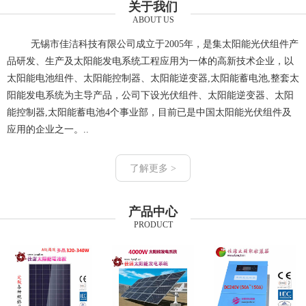
关于我们
ABOUT US
无锡市佳洁科技有限公司成立于2005年，是集太阳能光伏组件产
品研发、生产及太阳能发电系统工程应用为一体的高新技术企业，以
太阳能电池组件、太阳能控制器、太阳能逆变器,太阳能蓄电池,整套太
阳能发电系统为主导产品，公司下设光伏组件、太阳能逆变器、太阳
能控制器,太阳能蓄电池4个事业部，目前已是中国太阳能光伏组件及
应用的企业之一。..
了解更多 >
产品中心
PRODUCT