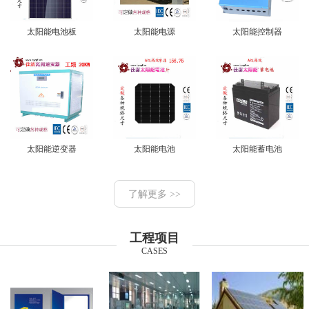
太阳能电池板
太阳能电源
太阳能控制器
太阳能逆变器
太阳能电池
太阳能蓄电池
了解更多 >>
工程项目
CASES