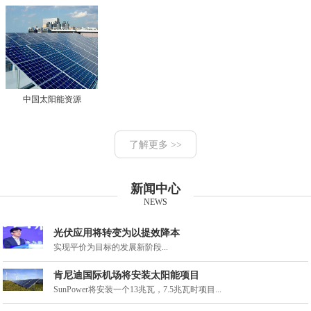
中国太阳能资源
了解更多 >>
新闻中心
NEWS
光伏应用将转变为以提效降本
实现平价为目标的发展新阶段...
肯尼迪国际机场将安装太阳能项目
SunPower将安装一个13兆瓦，7.5兆瓦时项目...