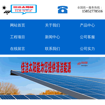
全国统一服务热线：
15852778516
网站首页
关于我们
产品中心
工程项目
新闻中心
公司客服
在线留言
联系我们
公司实力