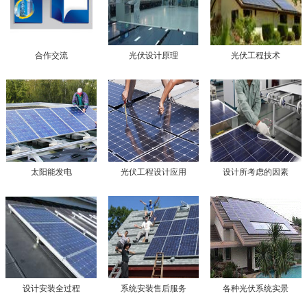
合作交流
光伏设计原理
光伏工程技术
太阳能发电
光伏工程设计应用
设计所考虑的因素
设计安装全过程
系统安装售后服务
各种光伏系统实景